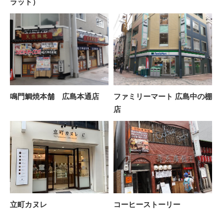
ラット）
鳴門鯛焼本舗 広島本通店
ファミリーマート 広島中の棚
店
立町カヌレ
コーヒーストーリー