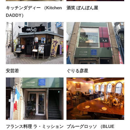
キッチンダディー （Kitchen
酒笑 ぼんぼん屋
DADDY）
安芸若
ぐりる彦星
フランス料理 ラ・ミッション
ブルーグロッソ （BLUE