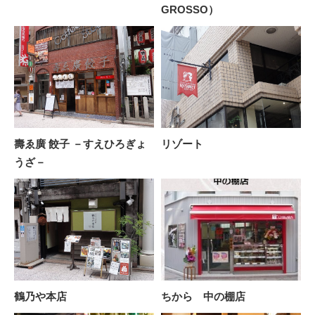
GROSSO）
壽ゑ廣 餃子 －すえひろぎょ
リゾート
うざ－
鶴乃や本店
ちから 中の棚店