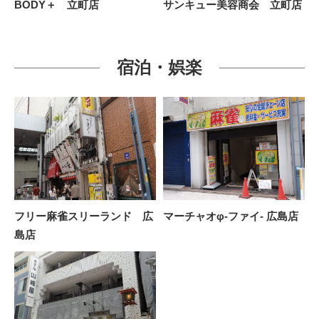
BODY＋ 立町店
サンキュー美容商会 立町店
宿泊・娯楽
フリー麻雀スリーランド 広
マーチャオφ-ファイ- 広島店
島店