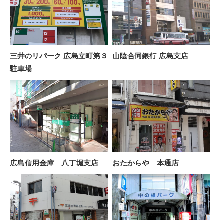
三井のリパーク 広島立町第３
山陰合同銀行 広島支店
駐車場
広島信用金庫 八丁堀支店
おたからや 本通店