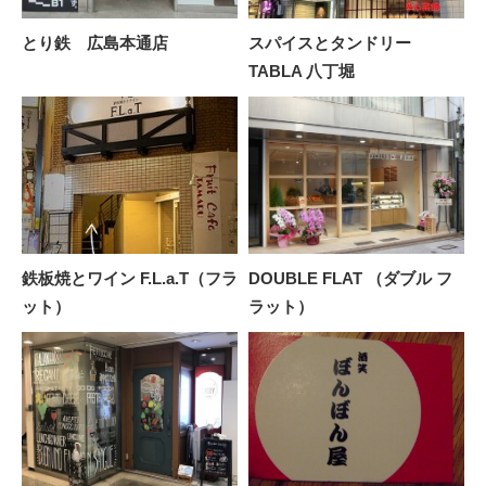
とり鉄 広島本通店
スパイスとタンドリー
TABLA 八丁堀
鉄板焼とワイン F.L.a.T（フラ
DOUBLE FLAT （ダブル フ
ット）
ラット）