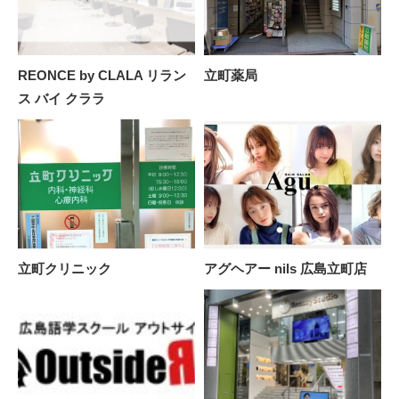
REONCE by CLALA リラン
立町薬局
ス バイ クララ
立町クリニック
アグヘアー nils 広島立町店