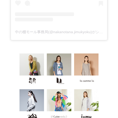
中の棚モール事務局(@nakanotana.jimukyoku)がシェアした投稿