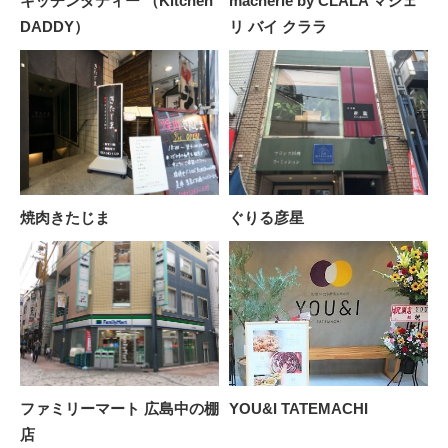
キッチンダディー （Kitchen
macherie by CLALA マシェ
DADDY）
リ バイ クララ
焼肉きたじま
ぐりる彦星
ファミリーマート 広島中の棚
YOU&I TATEMACHI
店