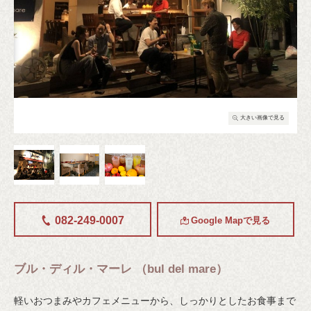
る
大きい画像で見る
082-249-0007
Google Mapで見る
ブル・ディル・マーレ （bul del mare）
軽いおつまみやカフェメニューから、しっかりとしたお食事まで