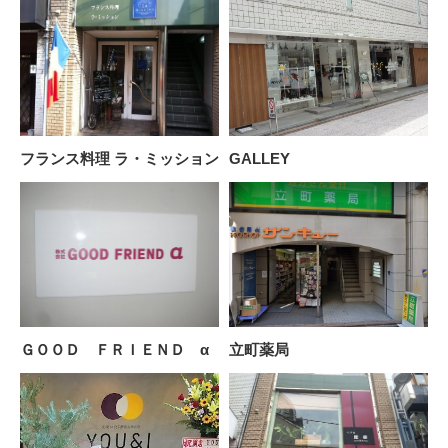
フランス料理 ラ・ミッション
GALLEY
ＧＯＯＤ ＦＲＩＥＮＤ α
立町薬局