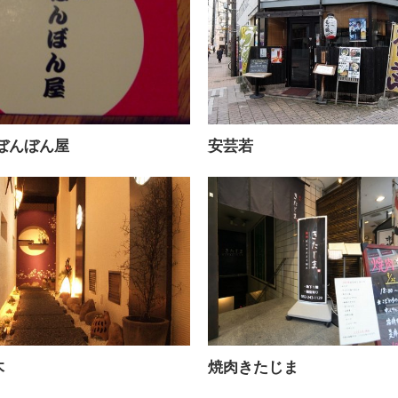
 ぼんぼん屋
安芸若
木
焼肉きたじま