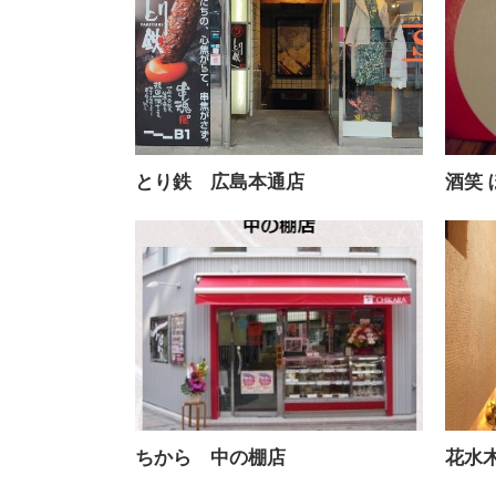
とり鉄 広島本通店
酒笑
ちから 中の棚店
花水