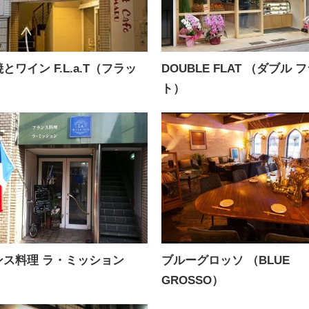
とワイン F.L.a.T（フラッ
DOUBLE FLAT （ダブル 
ト）
ンス料理 ラ・ミッション
ブルーグロッソ （BLUE
GROSSO）