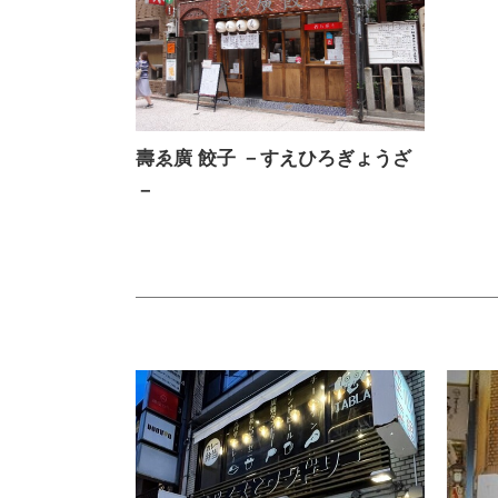
壽ゑ廣 餃子 －すえひろぎょうざ
－