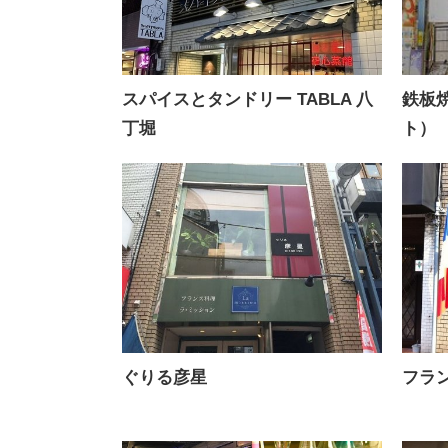
スパイスとタンドリー TABLA 八
鉄板焼
丁堀
ト）
ぐりる彦星
フラ