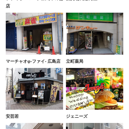
店
マーチャオφ-ファイ- 広島店
立町薬局
安芸若
ジェニーズ