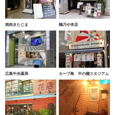
焼肉きたじま
鶴乃や本店
広島中央薬局
カープ鳥 中の棚スタジアム