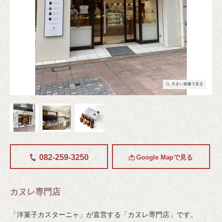
る
大きい画像で見る
082-259-3250
Google Mapで見る
カヌレ専門店
「洋菓子カスターニャ」が直営する「カヌレ専門店」です。