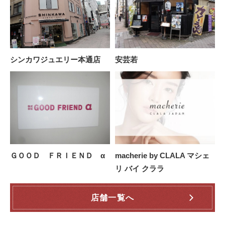
シンカワジュエリー本通店
安芸若
ＧＯＯＤ ＦＲＩＥＮＤ α
macherie by CLALA マシェ
リ バイ クララ
店舗一覧へ